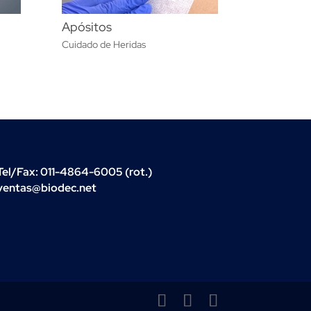
Apósitos
Cuidado de Heridas
Tel/Fax: 011-4864-6005 (rot.)
ventas@biodec.net